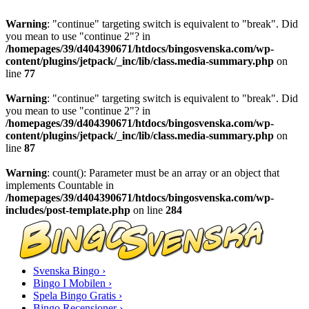
Warning
: "continue" targeting switch is equivalent to "break". Did
you mean to use "continue 2"? in
/homepages/39/d404390671/htdocs/bingosvenska.com/wp-
content/plugins/jetpack/_inc/lib/class.media-summary.php
on
line
77
Warning
: "continue" targeting switch is equivalent to "break". Did
you mean to use "continue 2"? in
/homepages/39/d404390671/htdocs/bingosvenska.com/wp-
content/plugins/jetpack/_inc/lib/class.media-summary.php
on
line
87
Warning
: count(): Parameter must be an array or an object that
implements Countable in
/homepages/39/d404390671/htdocs/bingosvenska.com/wp-
includes/post-template.php
on line
284
Svenska Bingo ›
Bingo I Mobilen ›
Spela Bingo Gratis ›
Bingo Recensioner ›