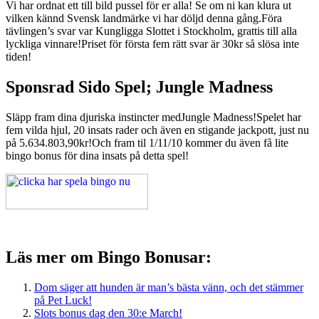
Vi har ordnat ett till bild pussel för er alla! Se om ni kan klura ut
vilken kännd Svensk landmärke vi har döljd denna gång.Föra
tävlingen’s svar var Kungligga Slottet i Stockholm, grattis till alla
lyckliga vinnare!Priset för första fem rätt svar är 30kr så slösa inte
tiden!
Sponsrad Sido Spel; Jungle Madness
Släpp fram dina djuriska instincter medJungle Madness!Spelet har
fem vilda hjul, 20 insats rader och även en stigande jackpott, just nu
på 5.634.803,90kr!Och fram til 1/11/10 kommer du även få lite
bingo bonus för dina insats på detta spel!
Läs mer om Bingo Bonusar:
Dom säger att hunden är man’s bästa vänn, och det stämmer
på Pet Luck!
Slots bonus dag den 30:e March!