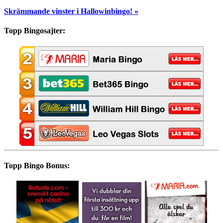
Skrämmande vinster i Hallowinbingo!
»
Topp Bingosajter:
Topp Bingo Bonus: