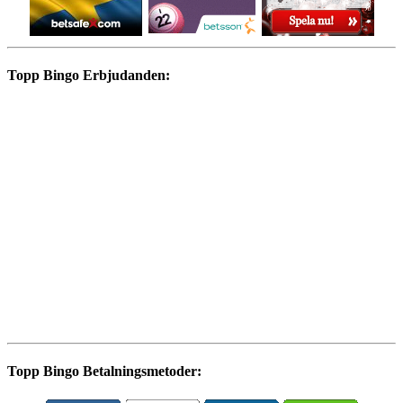
Topp Bingo Erbjudanden:
Topp Bingo Betalningsmetoder: