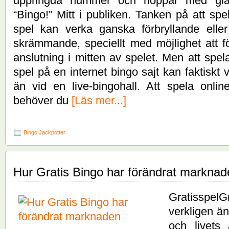
uppringda nummer och hoppar med glä
“Bingo!” Mitt i publiken. Tanken på att spe
spel kan verka ganska förbryllande eller
skrämmande, speciellt med möjlighet att för
anslutning i mitten av spelet. Men att spel
spel på en internet bingo sajt kan faktiskt 
än vid en live-bingohall. Att spela onlin
behöver du
[Läs mer...]
Bingo Jackpotter
Hur Gratis Bingo har förändrat marknad
Gratisspel
verkligen än
och livets