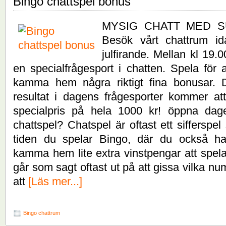
Bingo chattspel bonus
MYSIG CHATT MED 
Besök vårt chattrum ida
julfirande. Mellan kl 19.
en specialfrågesport i chatten. Spela för 
kamma hem några riktigt fina bonusar. 
resultat i dagens frågesporter kommer at
specialpris på hela 1000 kr! öppna dag
chattspel? Chatspel är oftast ett sifferspe
tiden du spelar Bingo, där du också har
kamma hem lite extra vinstpengar att spela
går som sagt oftast ut på att gissa vilka
att
[Läs mer...]
Bingo chattrum