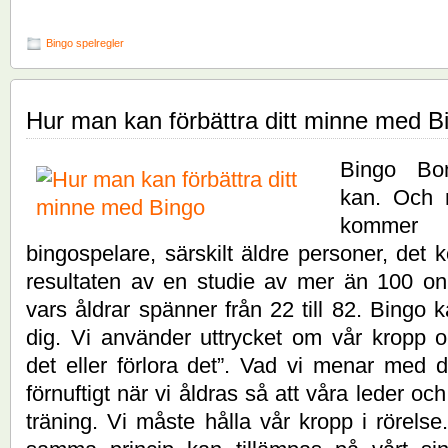
Bingo spelregler
Hur man kan förbättra ditt minne med B
Bingo Bo
kan. Och 
kommer
bingospelare, särskilt äldre personer, det
resultaten av en studie av mer än 100 on
vars åldrar spänner från 22 till 82. Bingo ka
dig. Vi använder uttrycket om vår kropp 
det eller förlora det”. Vad vi menar med d
förnuftigt när vi åldras så att våra leder oc
träning. Vi måste hålla vår kropp i rörels