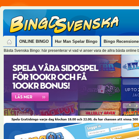
ONLINE BINGO
Hur Man Spelar Bingo
Bingo Recensione
Bästa Svenska Bingo: här presenterar vi vad vi anser vara de allra bästa online 