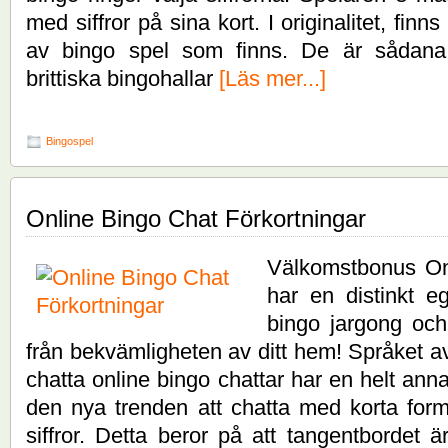
med siffror på sina kort. I originalitet, finns
av bingo spel som finns. De är såda
brittiska bingohallar
[Läs mer...]
Bingospel
Online Bingo Chat Förkortningar
Välkomstbonus Onl
har en distinkt e
bingo jargong och
från bekvämligheten av ditt hem! Språket av
chatta online bingo chattar har en helt anna
den nya trenden att chatta med korta form
siffror. Detta beror på att tangentbordet ä